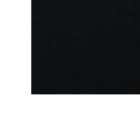
Mon pirate
, court-mét