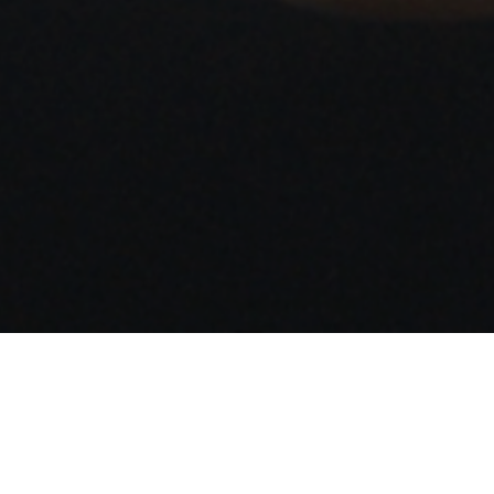
rage de fiction de Laure Desmazières (en post-production)